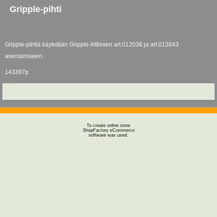
Gripple-pihti
Gripple-pihtiä käytetään Gripple-liittimien art.012036 ja art.012043
asentamiseen.
143397p
To create online store
ShopFactory eCommerce
software was used.