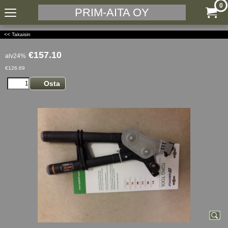
0
PRIM-AITA OY
<< Takaisin
€
157.10
alv24%
€
126.69
Osta