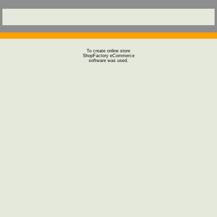
To create online store
ShopFactory eCommerce
software was used.