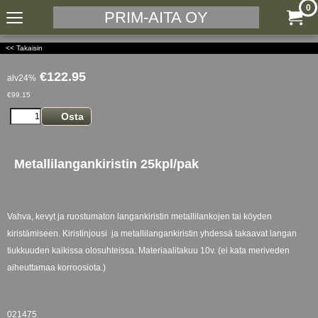
0
PRIM-AITA OY
<< Takaisin
€
122.95
alv24%
€
99.15
Osta
Metallilangankiristin 25kpl/pak
Vahva, kevyt ja ruostumaton langankiristin metallilankojen tai köyden
kiristämiseen. Kiristinjousi ja metallilangankiristin yhdessä takaavat langan
tiukkuuden kaikissa olosuhteissa. Materiaalitakuu 10v. (ei kata meriveden
aiheuttamaa korroosiota.)
021475