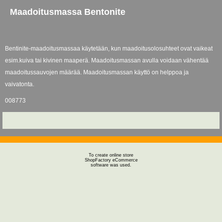
Maadoitusmassa Bentonite
Bentinite-maadoitusmassaa käytetään, kun maadoitusolosuhteet ovat vaikeat
esim.kuiva tai kivinen maaperä. Maadoitusmassan avulla voidaan vähentää
maadoitussauvojen määrää. Maadoitusmassan käyttö on helppoa ja
vaivatonta.
008773
To create online store
ShopFactory eCommerce
software was used.