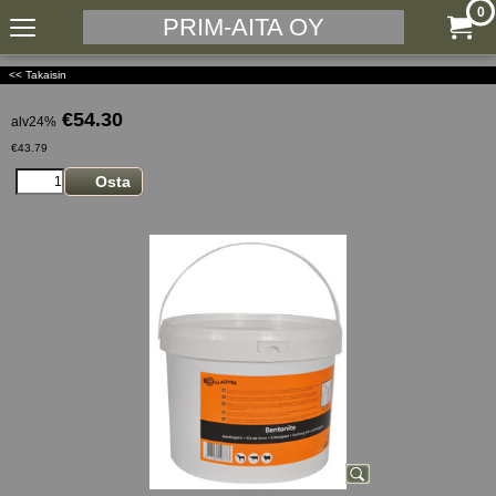
0
PRIM-AITA OY
<< Takaisin
€
54.30
alv24%
€
43.79
Osta