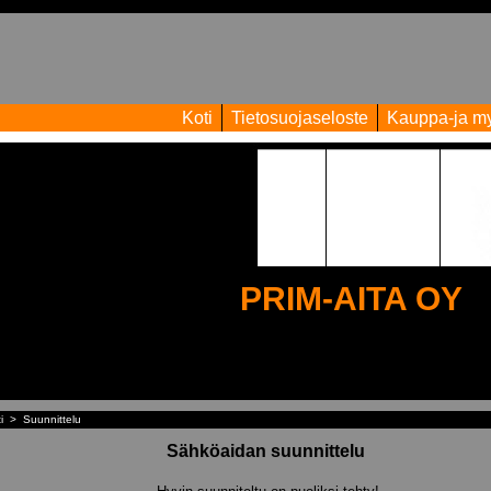
Koti
Tietosuojaseloste
Kauppa-ja my
PRIM-AITA OY
i
>
Suunnittelu
Sähköaidan suunnittelu