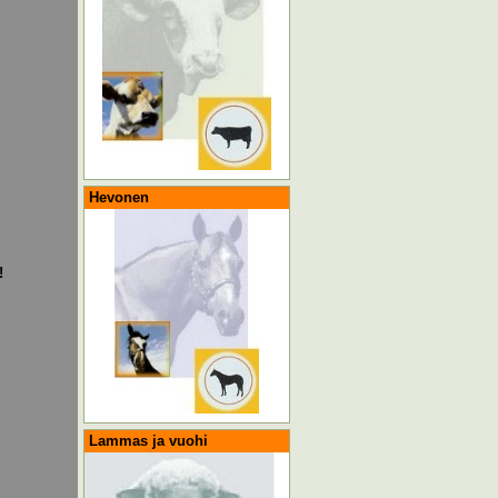
Hevonen
!
Lammas ja vuohi