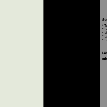
Suu
*
T
*
Li
*
Mi
*
La
*
Sä
Läh
mie