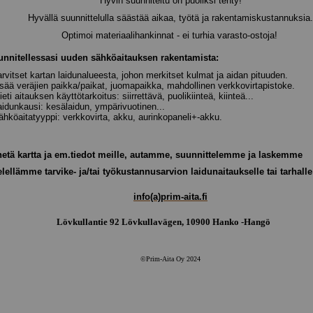
Hyvin suunniteltu on puoliksi tehty!
Hyvällä suunnittelulla säästää aikaa, työtä ja rakentamiskustannuksia.
Optimoi materiaalihankinnat - ei turhia varasto-ostoja!
nnitellessasi uuden sähköaitauksen rakentamista:
arvitset kartan laidunalueesta, johon merkitset kulmat ja aidan pituuden.
sää veräjien paikka/paikat, juomapaikka, mahdollinen verkkovirtapistoke.
eti aitauksen käyttötarkoitus: siirrettävä, puolikiinteä, kiinteä...
idunkausi: kesälaidun, ympärivuotinen...
hköaitatyyppi: verkkovirta, akku, aurinkopaneli+-akku.
etä kartta ja em.tiedot meille, autamme, suunnittelemme ja laskemme
lellämme tarvike- ja/tai työkustannusarvion laidunaitaukselle tai tarhalle
info(a)prim-aita.fi
Lövkullantie 92 Lövkullavägen, 10900 Hanko -Hangö
©Prim-Aita Oy 2024