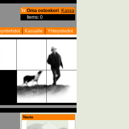
Oma ostoskori
Kassa
Items
:
0
yntiehdot
Kassalle
Yhteystiedot
Nauta